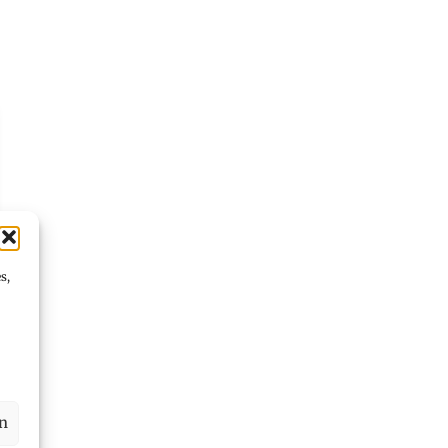
s,
en