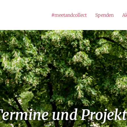
#meetandcollect
Spenden
Ak
Termine und Projekt