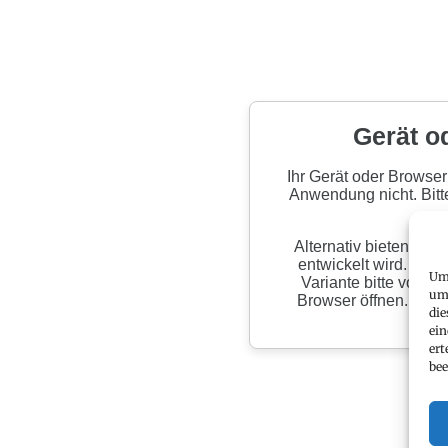
Um 
um 
die
ein
ert
bee